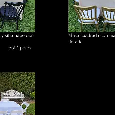
y silla napoleon
Mesa cuadrada con man
dorada
esos
$540 