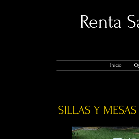
​Renta 
Inicio
Qu
SILLAS Y MESAS