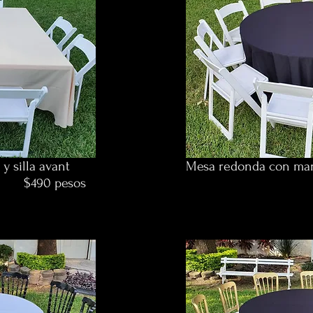
y silla avant
Mesa redonda con mant
esos
$490 