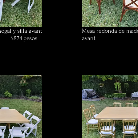
gal y silla avant
Mesa redonda de mader
esos
avant
$1,090