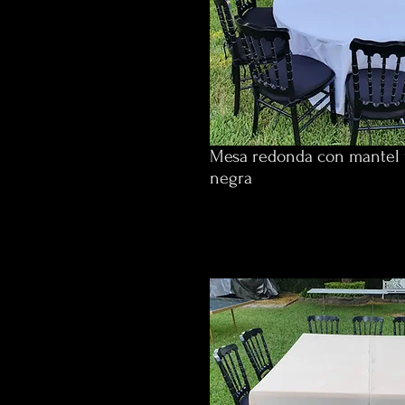
Mesa redonda con mantel y
negra
$610 p