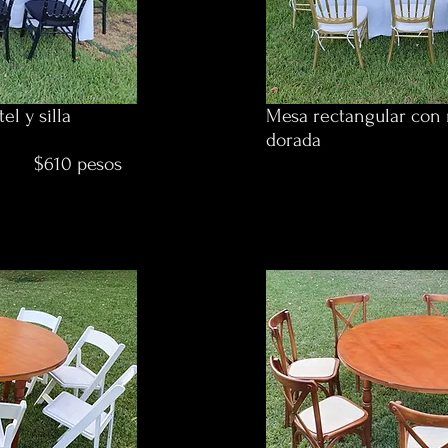
l y silla
Mesa rectangular con m
dorada
esos
$540 