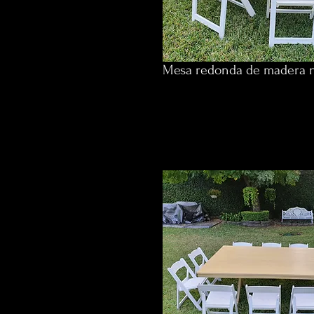
Mesa redonda de madera no
$874 p