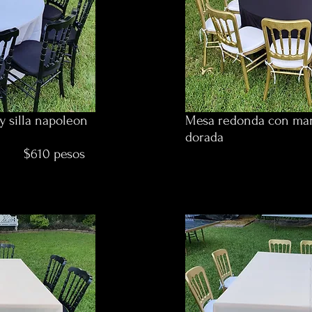
 silla napoleon
Mesa redonda con mant
dorada
esos
$540 