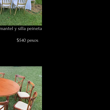
antel y silla peineta
pesos