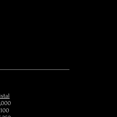
istal
000
100