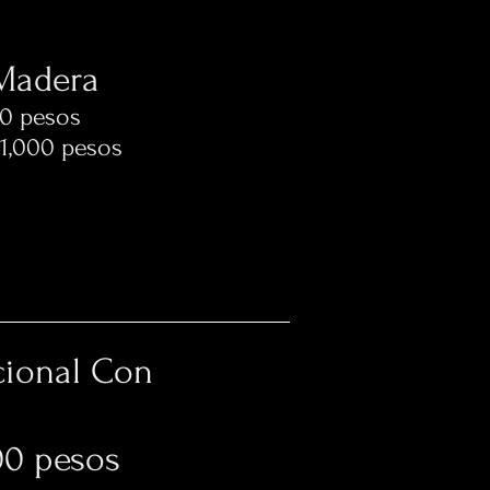
 Madera
50 pesos
$1,000 pesos
cional Con
esos