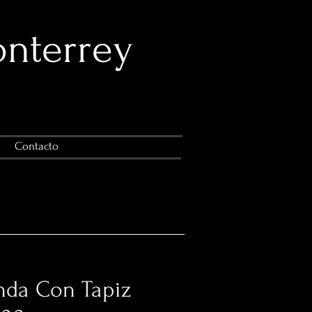
onterrey
Contacto
nda Con Tapiz