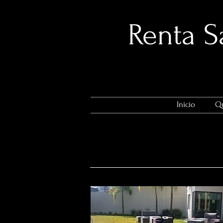
​Renta 
Inicio
Qu