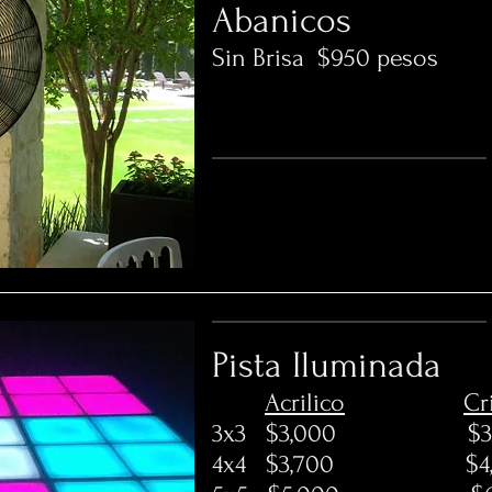
Abanicos
Sin Brisa $950 pesos
Pista Iluminada
Acrilico
Cr
3x3 $3,000 $3,
4x4 $3,700 $4,