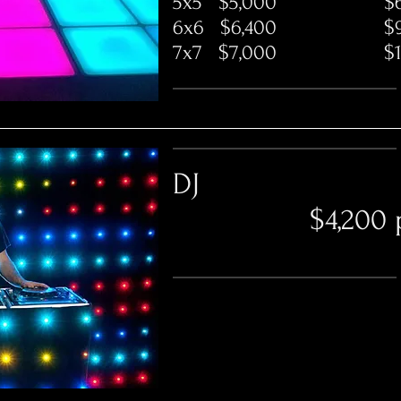
5x5 $5,000 $6,
6x6 $6,400 $9,
7x7 $7,000 $12,
DJ
$4,200 pe