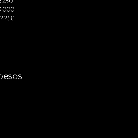
250
000
250
sos