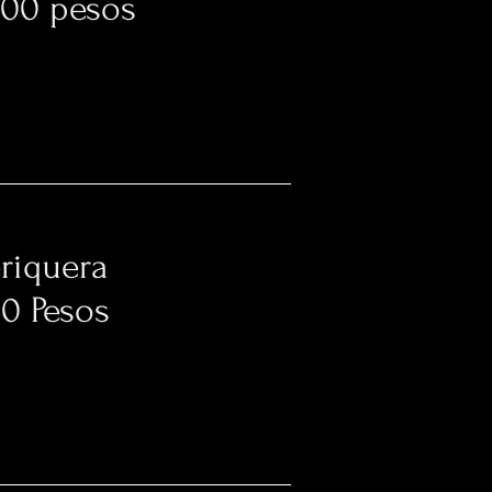
pesos
riquera
sos